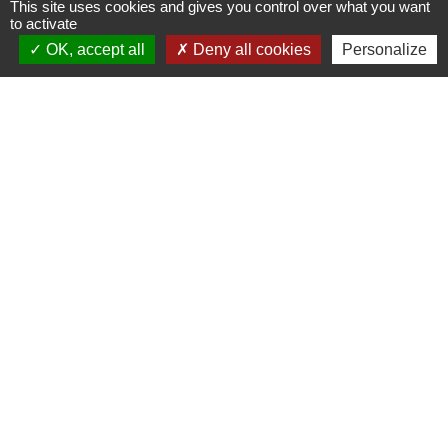
This site uses cookies and gives you control over what you want
to activate
OK, accept all
Deny all cookies
Personalize
Contacts
Commune de Morsbach
Rue Nationale
57600 Morsbach - FRANCE
Jumelages
Emmersweiler (ALLEMAGNE)
Mentions légales
-
Politique de confidentialité
-
Accessibilité
-
Plan du site
-
Gestion des cookies