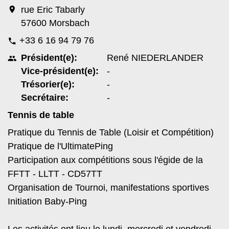
location_on
rue Eric Tabarly
57600 Morsbach
+33 6 16 94 79 76
phone
Président(e):
René NIEDERLANDER
people
Vice-président(e):
-
Trésorier(e):
-
Secrétaire:
-
Tennis de table
Pratique du Tennis de Table (Loisir et Compétition)
Pratique de l'UltimatePing
Participation aux compétitions sous l'égide de la
FFTT - LLTT - CD57TT
Organisation de Tournoi, manifestations sportives
Initiation Baby-Ping