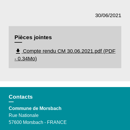
30/06/2021
Pièces jointes
file_download
Compte rendu CM 30.06.2021.pdf (PDF
- 0.34Mo)
Contacts
Commune de Morsbach
Rue Nationale
57600 Morsbach - FRANCE